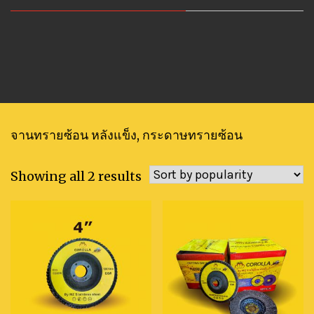
จานทรายซ้อน หลังแข็ง, กระดาษทรายซ้อน
Showing all 2 results