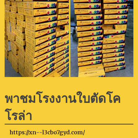
พาชมโรงงานใบตัดโค
โรล่า
https://xn--l3cbo7gyd.com/