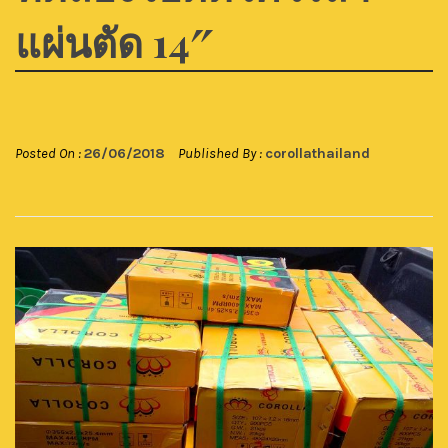
แผ่นตัด 14″
Posted On :
26/06/2018
Published By :
corollathailand