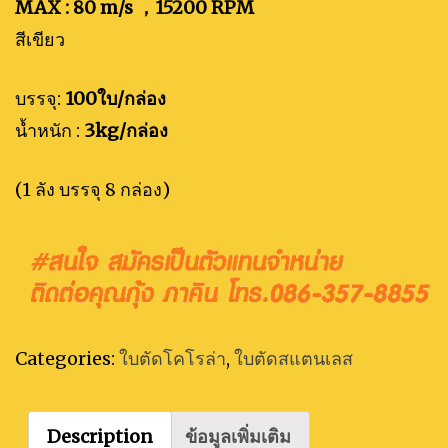
MAX : 80 m/s ，15200 RPM
สีเขียว
บรรจุ:
100ใบ/กล่อง
น้ำหนัก :
3kg/กล่อง
(1 ลัง บรรจุ 8 กล่อง)
Categories:
ใบตัดโคโรล่า
,
ใบตัดสแตนเลส
Description
ข้อมูลเพิ่มเติม