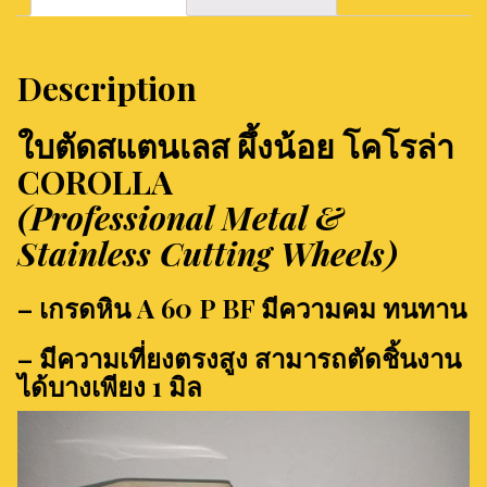
Description
ใบตัดสแตนเลส ผึ้งน้อย โคโรล่า
COROLLA
(Professional Metal &
Stainless Cutting Wheels)
– เกรดหิน A 60 P BF มีความคม ทนทาน
– มีความเที่ยงตรงสูง สามารถตัดชิ้นงาน
ได้บางเพียง 1 มิล